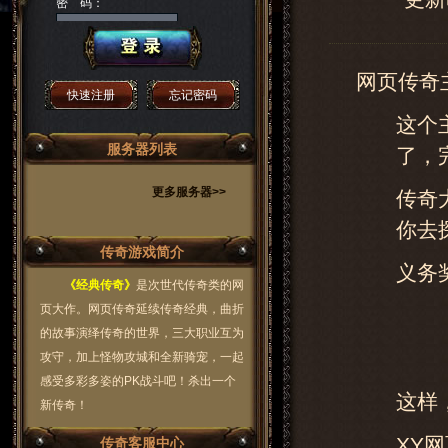
密 码：
网页传奇
快速注册
忘记密码
这个
服务器列表
了，
更多服务器>>
传奇
你去
传奇游戏简介
义务奖
《经典传奇》
是次世代传奇类的网
页大作。网页传奇延续传奇经典，曲折
的故事演绎传奇的世界，三大职业互为
攻守，加上怪物攻城和全新骑宠，一起
感受多彩多姿的PK战斗吧！杀出一个
这样
新传奇！
XY网页
传奇客服中心