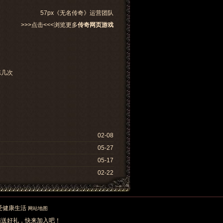
57px《无名传奇》运营团队
>>>点击<<<浏览更多
传奇网页游戏
炼几次
02-08
05-27
05-17
02-22
02-22
享受健康生活
网站地图
陆送好礼，快来加入吧！