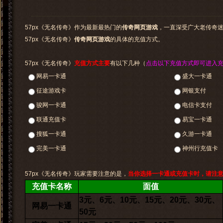
57px《无名传奇》作为最新最热门的
传奇网页游戏
，一直深受广大老传奇
57px《无名传奇》
传奇网页游戏
的具体的充值方式。
57px《无名传奇》
充值方式主要
有以下几种（
点击以下充值方式即可进入
网易一卡通
盛大一卡通
征途游戏卡
网银支付
骏网一卡通
电信卡支付
联通充值卡
易宝一卡通
搜狐一卡通
久游一卡通
完美一卡通
神州行充值卡
57px《无名传奇》玩家需要注意的是，
当你选择一卡通或充值卡时，请注
充值卡名称
面值
3元、6元、10元、15元、20元、30元、
网易一卡通
50元