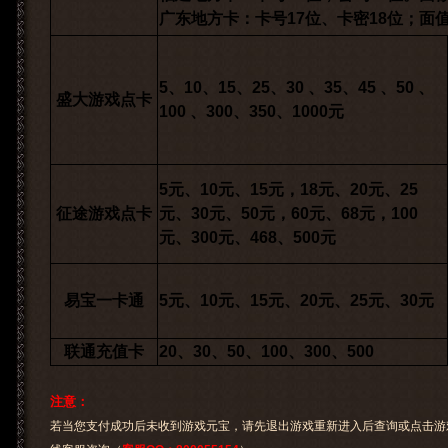
广东地方卡：卡号17位、卡密18位；面值支持10/
5、10、15、25、30 、35、45 、50 、
盛大游戏点卡
100 、300、350、1000元
5元、10元、15元，18元、20元、25
征途游戏点卡
元、30元、50元，60元、68元，100
元、300元、468、500元
易宝一卡通
5元、10元、15元、20元、25元、30元
联通充值卡
20、30、50、100、300、500
注意：
若当您支付成功后未收到游戏元宝，请先退出游戏重新进入后查询或点击游