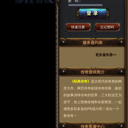
密 码：
快速注册
忘记密码
服务器列表
更多服务器>>
传奇游戏简介
《经典传奇》
是次世代传奇类的网
页大作。网页传奇延续传奇经典，曲折
的故事演绎传奇的世界，三大职业互为
攻守，加上怪物攻城和全新骑宠，一起
感受多彩多姿的PK战斗吧！杀出一个
新传奇！
传奇客服中心