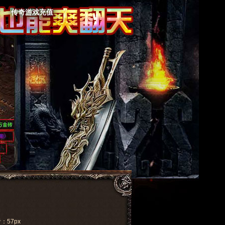
传奇游戏充值
者：57px