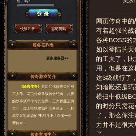
密 码：
网页传奇中的
快速注册
忘记密码
有着超强的战
各种BOSS
服务器列表
如以登陆的天
的工夫了，比
更多服务器>>
用，但是在这
传奇游戏简介
达3级就行了
知暗殿还是玛
《经典传奇》
是次世代传奇类的网
页大作。网页传奇延续传奇经典，曲折
横扫中低级B
的故事演绎传奇的世界，三大职业互为
的时分只需花
攻守，加上怪物攻城和全新骑宠，一起
了，那么你注
感受多彩多姿的PK战斗吧！杀出一个
新传奇！
力并不是很大
了。
传奇客服中心