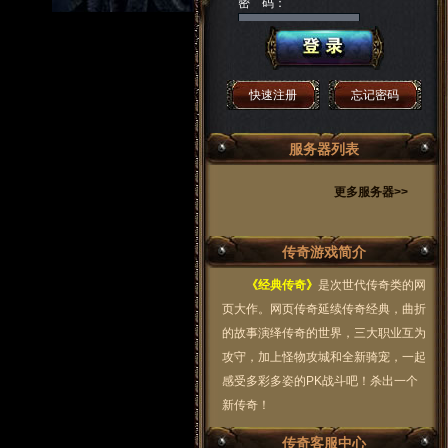
密 码：
快速注册
忘记密码
服务器列表
更多服务器>>
传奇游戏简介
《经典传奇》
是次世代传奇类的网
页大作。网页传奇延续传奇经典，曲折
的故事演绎传奇的世界，三大职业互为
攻守，加上怪物攻城和全新骑宠，一起
感受多彩多姿的PK战斗吧！杀出一个
新传奇！
传奇客服中心