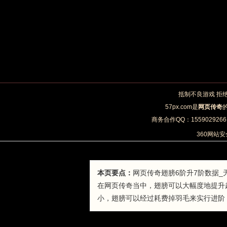
抵制不良游戏 拒
57px.com是
网页传奇
商务合作QQ：1559029266 
360网站
本页要点：
网页传奇翅膀6阶升7阶数据_
在网页传奇当中，翅膀可以大幅度地提升
小，翅膀可以经过耗费掉羽毛来实行进阶