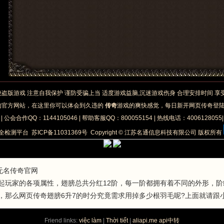
绝盗版游戏 注意自我保护 谨防受骗上当 适度游戏益脑,沉迷游戏伤身 合理安排时间 
的官方网站，在这里你可以体会到久违的
传奇
游戏的爽快感觉，每日新开网页传奇登
| 公会合作QQ：1144105046 | 帮助客服QQ：800055154 | 热线电话：4006128055
安全检测平台
苏ICP备11031369号
Copyright © 江苏名通信息科技有限公司 版权所有
无名传奇官网
起玩家的各项属性，翅膀总共分红12阶，每一阶都拥有着不同的外形，
，那么网页传奇翅膀6升7的时分究竟需求用掉多少根羽毛呢?上面就请跟
Friend links:
việc làm
|
Thời tiết
|
aliapi.me api中转