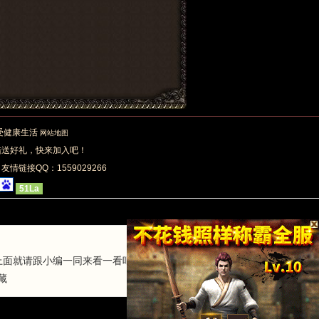
享受健康生活
网站地图
陆送好礼，快来加入吧！
| 友情链接QQ：1559029266
51La
上面就请跟小编一同来看一看吧。网页传奇
藏