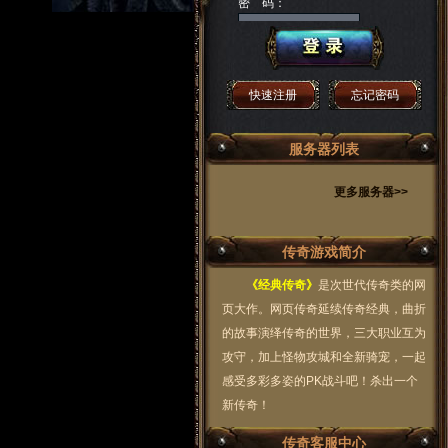
密 码：
快速注册
忘记密码
服务器列表
更多服务器>>
传奇游戏简介
《经典传奇》
是次世代传奇类的网
页大作。网页传奇延续传奇经典，曲折
的故事演绎传奇的世界，三大职业互为
攻守，加上怪物攻城和全新骑宠，一起
感受多彩多姿的PK战斗吧！杀出一个
新传奇！
传奇客服中心