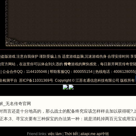
绝盗版游戏 注意自我保护 谨防受骗上当 适度游戏益脑,沉迷游戏伤身 合理安排时间 
的官方网站，在这里你可以体会到久违的
传奇
游戏的爽快感觉，每日新开网页传奇登
| 公会合作QQ：1144105046 | 帮助客服QQ：800055154 | 热线电话：4006128055
安全检测平台
苏ICP备11031369号
Copyright © 江苏名通信息科技有限公司 版权所有
解_无名传奇官网
对而言还是十分地高的，那么战士的配备终究应该怎样样去加以获得呢?
、打正本;3、寻宝次要有三种探宝的办法第一种：就是消耗掉两百元宝或用宝
Friend links:
việc làm
|
Thời tiết
|
aliapi.me api中转