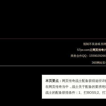
抵制不良游戏 拒
57px.com是
网页传奇
商务合作QQ：1559029266 
360网站
本页要点：
网页传奇战士配备获得途径详
在网页传奇当中，战士关于配备的要求绝
战士的配备获得条件：1、打BOSS;2