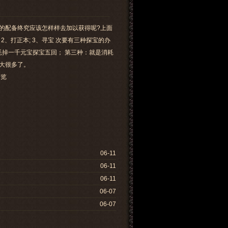
的配备终究应该怎样样去加以获得呢?上面
2、打正本; 3、寻宝 次要有三种探宝的办
耗掉一千元宝探宝五回； 第三种：就是消耗
大很多了。
一览
06-11
06-11
06-11
06-07
06-07