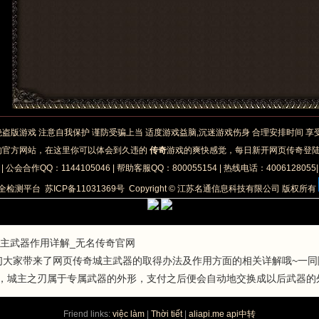
绝盗版游戏 注意自我保护 谨防受骗上当 适度游戏益脑,沉迷游戏伤身 合理安排时间 
的官方网站，在这里你可以体会到久违的
传奇
游戏的爽快感觉，每日新开网页传奇登
| 公会合作QQ：1144105046 | 帮助客服QQ：800055154 | 热线电话：4006128055
安全检测平台
苏ICP备11031369号
Copyright © 江苏名通信息科技有限公司 版权所有
城主武器作用详解_无名传奇官网
们大家带来了网页传奇城主武器的取得办法及作用方面的相关详解哦~一同
，城主之刃属于专属武器的外形，支付之后便会自动地交换成以后武器的
Friend links:
việc làm
|
Thời tiết
|
aliapi.me api中转