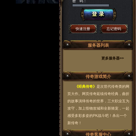
密 码：
快速注册
忘记密码
服务器列表
更多服务器>>
传奇游戏简介
《经典传奇》
是次世代传奇类的网
页大作。网页传奇延续传奇经典，曲折
的故事演绎传奇的世界，三大职业互为
攻守，加上怪物攻城和全新骑宠，一起
感受多彩多姿的PK战斗吧！杀出一个
新传奇！
传奇客服中心