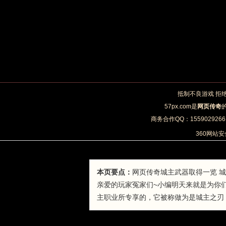
抵制不良游戏 拒
57px.com是
网页传奇
商务合作QQ：1559029266 
360网站
本页要点：
网页传奇城主武器取得一览 
亲爱的玩家冤家们~小编明天来就是为你
主职业所专享的，它被称做为是城主之刃