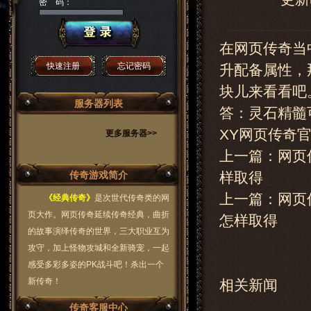
密 码：
在网页传奇当
快速注册
忘记密码
升配备属性，
块儿来看看吧
服务器列表
答：灵石精髓
XY网页传奇官网：h
更多服务器>>
上一篇：网页
传奇游戏简介
样取得
上一篇：
网页
《经典传奇》
是次世代传奇类的网
页大作。网页传奇延续传奇经典，曲折
怎样取得
的故事演绎传奇的世界，三大职业互为
攻守，加上怪物攻城和全新骑宠，一起
感受多彩多姿的PK战斗吧！杀出一个
新传奇！
相关新闻
传奇客服中心