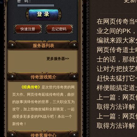
密 码：
在网页传奇当
快速注册
忘记密码
业之间的PK
编就来跟大家
服务器列表
网页传奇道士
士的话，那就
更多服务器>>
让对方把技艺
传奇游戏简介
赶快去猛打它
样便能搞定道
《经典传奇》
是次世代传奇类的网
页大作。网页传奇延续传奇经典，曲折
上一篇：网页
的故事演绎传奇的世界，三大职业互为
取得方法详解
攻守，加上怪物攻城和全新骑宠，一起
上一篇：
网页
感受多彩多姿的PK战斗吧！杀出一个
新传奇！
取得方法详解
传奇客服中心