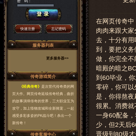
密 码：
在网页传奇中
快速注册
忘记密码
肉肉来跟大家
去，十分有用
服务器列表
到，要把义务
做，你完全不
更多服务器>>
暗殿的暗之B
传奇游戏简介
到60毕业，
零碎，你可以
《经典传奇》
是次世代传奇类的网
页大作。网页传奇延续传奇经典，曲折
是，你得熬夜
的故事演绎传奇的世界，三大职业互为
很累。消费就
攻守，加上怪物攻城和全新骑宠，一起
一身60配备
感受多彩多姿的PK战斗吧！杀出一个
新传奇！
少，但2天后
晋级到80级
传奇客服中心