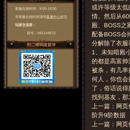
或许等级太低
客服在线时间：9:00-18:00
情。然后从6
非客服在线时间请到
客服中心
提交
殿、BOSS
玩家交流群：
配备BOSS
群号：565144875
分解除了衣服
扫二维码送首冲
1、未知暗殿
的都是高富帅
被杀，有几率
何人，你也会
了，俗话说得
找到基友，那才是
上一篇：网页
阶升9阶数据
上一篇：
网页