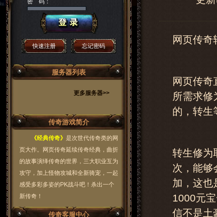
密 码：
网页传奇
快速注册
忘记密码
服务器列表
网页传奇
更多服务器>>
所需求修
的，转生
传奇游戏简介
《经典传奇》
是次世代传奇类的网
页大作。网页传奇延续传奇经典，曲折
转生修为
的故事演绎传奇的世界，三大职业互为
次，能够
攻守，加上怪物攻城和全新骑宠，一起
加，这也
感受多彩多姿的PK战斗吧！杀出一个
1000
新传奇！
信不是土
传奇客服中心